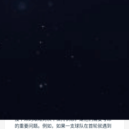
决赛。而比利时则依靠出色的攻击组合以及坚韧
的防线，几乎打破了传统强队的格局。
对于黑马球队来说，最重要的就是如何在小组赛
中打出自己的风格，并最大化发挥自身优势。通
常，黑马球队在面对豪门时，会采取更加谨慎的
策略，避免过多暴露防守漏洞，同时通过反击或
定位球等方式创造进攻机会。如果黑马球队能够
在小组赛阶段积累足够的积分，那么他们的晋级
形势将变得非常有利。
4、赛程与数据分析的深
度解析
世界杯小组赛的赛程安排至关重要，它直接影响
到球队的体能分配和战略调整。对于传统强队而
言，如何在首轮较轻松的比赛中积累积分，并在
接下来的艰难对决中保持状态，是他们需要考虑
的重要问题。例如，如果一支球队在首轮就遇到