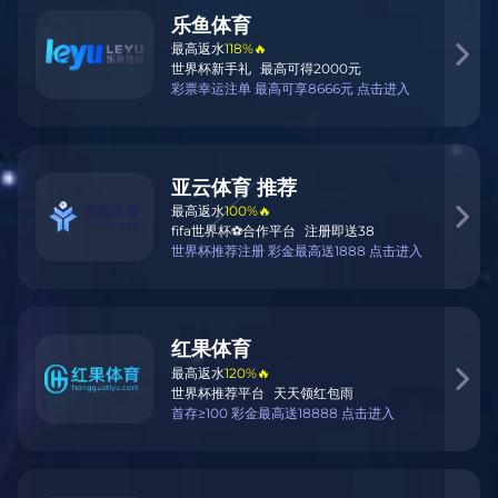
聚焦世界杯小
组赛出线形势
豪门黑马对决
悬念全面解析