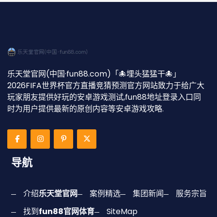
乐天堂官网(中国·fun88.com)「🐙埋头猛猛干🐙」
2026FIFA世界杯官方直播竞猜预测官方网站致力于给广大
玩家朋友提供好玩的安卓游戏测试,fun88地址登录入口同
时为用户提供最新的原创内容等安卓游戏攻略.
导航
介绍
乐天堂官网
案例精选
集团新闻
服务宗旨
找到
fun88官网体育
SiteMap