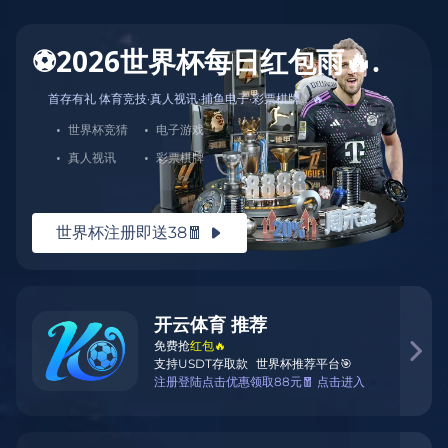
案例精选
首页
案例精选