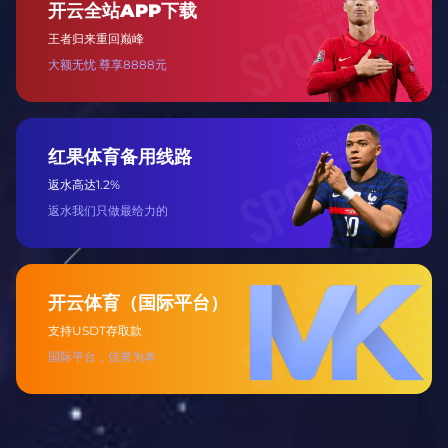
点。
1、小组赛出线形势分析
世界杯小组赛的出线形势一直是球迷热议的话
题。每支球队都要在三场比赛中争取最好的成
绩，而各小组的对决则充满了悬念与变数。通常
情况下，传统豪门队伍如巴西、德国、阿根廷等
都在小组赛阶段占据优势地位，但每个小组的出
线名额争夺都并非易事，存在许多强队之间的相
互较量。除了传统豪门，黑马球队的崛起同样会
让出线形势更加复杂。例如，近年来的欧洲杯和
世界杯中，像克罗地亚、比利时等球队的表现都
让人眼前一亮，甚至有可能搅动小组出线的格
局。
从分组情况来看，各小组的强弱对比会直接影响
出线形势。对于豪门球队来说，虽然在纸面上占
据优势，但比赛中的任何失误都会让出线形势变
得扑朔迷离。对于一些排名较低的球队，虽然被