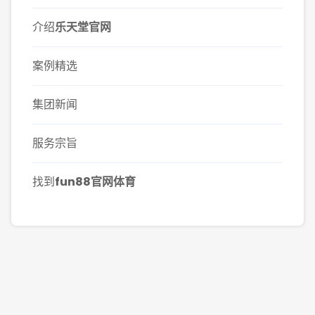
介绍
乐天堂官网
案例精选
集团新闻
服务宗旨
找到
fun88官网体育