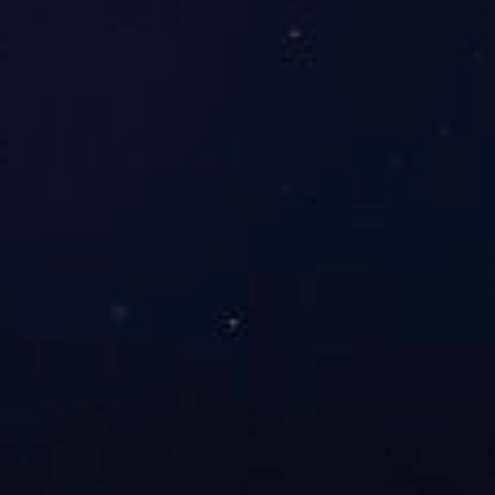
ABOUT US
介绍
乐天堂官网
2018 年 5 月，专注于体育产业全链条服务的机构在杭
州市滨江区体育路 88 号正式成立，即
乐天堂官网(中国
·fun88.com)
公司。公司以 “激活体育价值，连接运动热
爱” 为核心理念，深耕赛事运营与体育直播两大核心板块，
致力于为用户提供专业、多元的体育服务体验。
在赛事领域，公司构建了从 IP 策划、赛事执行到品牌
推广的一体化运营体系。自主打造的 “钱塘湾城市马拉松”
已连续四年举办，吸引超过 5 万名跑者参与，成为华东地
区极具影响力的民间赛事 IP；同时与省市级体育局、职业
体育俱乐部深度合作，承接包括青少年足球联赛、业余羽毛