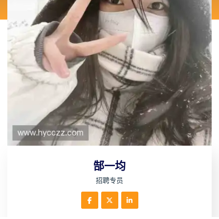
郜一均
招聘专员