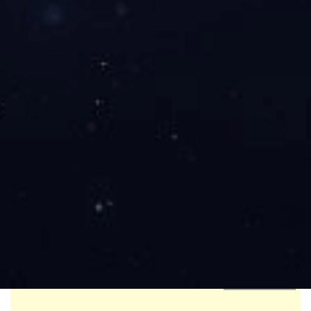
球挑战赛等在内的各类官方及商业赛事，年均执行赛事场次
超 30 场，覆盖参与者超 10 万人次。
直播业务方面，公司组建了专业的摄制与解说团队，配
备 4K 超高清转播设备及多机位导播系统，不仅实现自有赛
事的全程直播，还为合作方提供定制化直播服务。通过与主
流短视频平台、体育垂直类 APP 达成内容合作，单场赛事
最高观看量突破 500 万，形成 “赛事 + 直播 + 互动” 的闭
环传播模式。此外，公司还拓展了赛事运营咨询、直播内容
二次创作等增值服务，进一步完善业务生态。
凭借稳定的赛事品质与优质的直播体验，
乐天堂官网中
国
已在区域体育服务市场建立良好口碑，持续为推动全民健
身与体育产业发展注入活力。
了解我们的服务