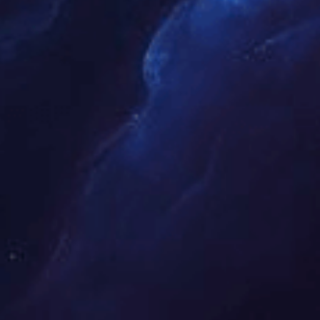
跨界资源整合
联动品牌方、明星球员开展联名活动，提升曝光与
转化。
专业直播技术
4K 超高清画质 + 多机位切换，搭配低延迟直播技
术保障观看体验。
独家赛事资源
签约国内外顶级联赛，提供稀缺赛事版权及现场观
赛渠道。
资深运营团队
10 年 + 体育行业经验，从赛事策划到直播运维提
供全流程服务。